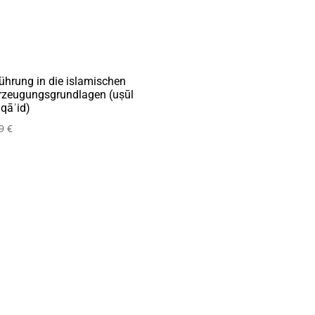
ührung in die islamischen
rzeugungsgrundlagen (uṣūl
aqāʾid)
99
€