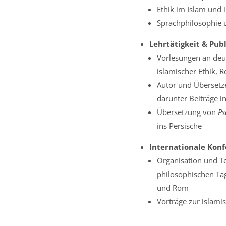
Ethik im Islam und i
Sprachphilosophie 
Lehrtätigkeit & Pub
Vorlesungen an deut
islamischer Ethik, 
Autor und Übersetze
darunter Beiträge i
Übersetzung von
Ps
ins Persische
Internationale Kon
Organisation und Te
philosophischen Tag
und Rom
Vorträge zur islami