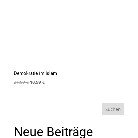
Demokratie im Islam
Ursprünglicher
Aktueller
21,99
€
10,99
€
Preis
Preis
war:
ist:
21,99 €
10,99 €.
Suchen
Neue Beiträge