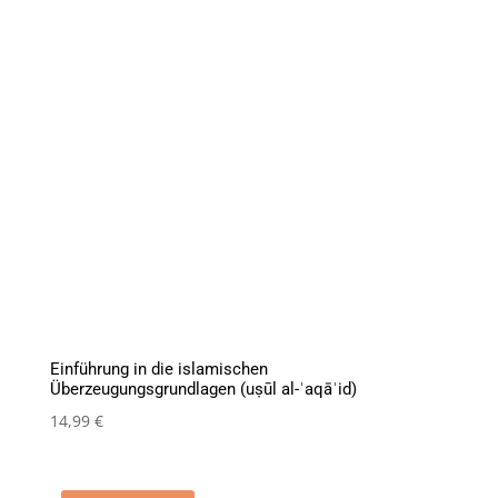
Einführung in die islamischen
Überzeugungsgrundlagen (uṣūl al-ʿaqāʾid)
14,99
€