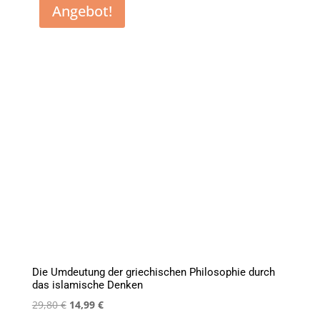
Angebot!
Die Umdeutung der griechischen Philosophie durch
das islamische Denken
Ursprünglicher
Aktueller
29,80
€
14,99
€