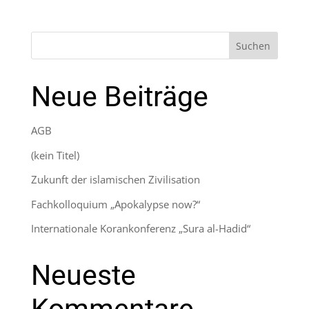
Preis
Preis
war:
ist:
29,80 €
14,99 €.
Suchen
Neue Beiträge
AGB
(kein Titel)
Zukunft der islamischen Zivilisation
Fachkolloquium „Apokalypse now?“
Internationale Korankonferenz „Sura al-Hadid“
Neueste