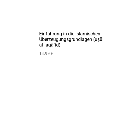
Einführung in die islamischen
Überzeugungsgrundlagen (uṣūl
al-ʿaqāʾid)
14,99
€